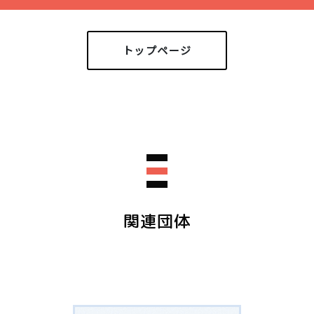
 日（木）14:00～16:00
抜きに読む事ができる本をフリース
） 11/20（水） 17:30 ～19：
となりますが、チラシ裏面にある参
す。白熱教室(学習室)に持ち込みも
24
入し当日持参ください。
しおりを預けてね！
トップページ
学校第一校舎 フリースペース
合は参加できませんのでご注意くだ
～15：00
 フリースペース
オン（会場：道の駅 川のみなと長
か、道の駅川のみなと長井駐車場を
。飲み物やお菓子などのお持ち込み
」の提示で期間中はコピー無料！日々の学
0:00～11:30となっております。
リオン（会場：タスパークホテル長
で、登録が済んでいれば途中での出
ース内にあるカフェは18：00まで
もOKです。
ビリオン（会場：おらんだ市場 菜な
出来かねますので予めお子様と相談
一校舎 TEL 0238-87-1802
験会場に持っていくことのできるア
すアイテムを準備しました！何が当
きる無料シャトルバスも運行します
ダウンロードできます↓
験生のみなさんはスタッフに声かけ
る混雑が予想されます。14:30-
、これから作りたいものに必要な材
ろぎ交流ルーム2」を開放していますの
月
さい。
関連団体
てお使いください。
問合せください。）
お持ち込みも自由です。
ど、紛失・はき間違えのないようお
管理いただきますようお願いいたし
間内出入り自由です