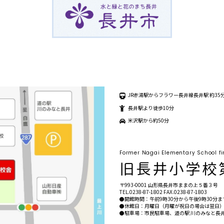
や動画を撮り、ウェブサイト、報告
す。マスコミ取材が入ることがあり
ださい。
 0238-87-1802
の上、体調がすぐれない方は欠席を
ダウンロードできます↓
ロン チラシ
4 特設サイトはこちら ↓
ございません。お車でお越しの際
なと長井」または「市民駐車場」を
JR赤湯駅からフラワー長井線長井駅 約35
長井駅より徒歩10分
の駐車場にはお停めにならないよう
米沢駅から約50分
 FEST 2024
～15：00
Former Nagai Elementary School fi
ル長井2F
校生以下無料）
〒993-0001 山形県長井市ままの上５番３号
は、食中毒の可能性を防ぐため、す
TEL.
0238-87-1802
FAX.0238-87-1803
りなしとさせていただきます。
●開館時間：午前9時30分から午後9時30分まて
●休館日：月曜日（月曜が祝日の場合は翌日）
●駐車場：市民駐車場、道の駅 川のみなと長井