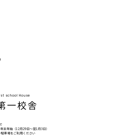
分
rst school House
゙
年末年始（12月29日〜翌1月3日）
駐車場をご利用ください