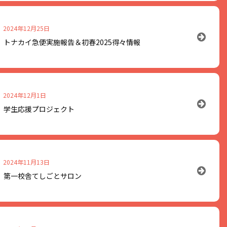
日本語もできるので英語が得意でな
フェが旧長井小学校第一校舎フリー
す！
2024年12月25日
ケーションを楽しむ「English
まりましたのでお知らせします。
トナカイ急便実施報告＆初春2025得々情報
ドイツ出身のヘッサムさんが笑顔で
す。
りますのでお好きな時間でご参加く
もできるので英語が得意でない方も
ナカイ急便を実施しました。
2024年12月1日
を楽しむ「English Cafe」にぜ
有志で結成された実行委員会の主催
い。
ており、今年で19年目を迎えまし
学生応援プロジェクト
りますのでお好きな時間でご参加く
んとボランティアのみなさんに支え
学校第一校舎（指定管理者アクティ
希望を届けています。
！
2024年11月13日
では受験に挑む学生のみなさまを応
/12(水) 3/19(水) 3/26(水)
第一校舎てしごとサロン
学校第一校舎（指定管理者アクティ
イテムのプレゼントなども盛りだく
ください☆
学校第一校舎 1Fフリースペース
/5(水) 2/26(水) 17:30 ～