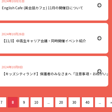
2024年10月31日
フリースペースで「てしごとサロ
2025年1月19日(日)
English Cafe (英会話カフェ) 11月の開催日について
2025年1月3日は除く
これから作ってみたいものを持ち寄
学校第一校舎 フリースペース
。飲み物やお菓子などのお持ち込み
を楽しみませんか♪
のをみたり、お話したりしながら、
組んでいただけます。
フェが旧長井小学校第一校舎フリー
に登録している学生、受験生
一校舎 TEL 0238-87-1802
す！
2024年10月26日
うでない方も気軽に参加できます。
入会を受け付けています。(無料会員
ましたのでお知らせします。
。飲み物やお菓子などのお持ち込み
【11/3】中高生キャリア会議・同時開催イベント紹介
ますのでお好きな時間でご参加いた
ダウンロードできます↓
ドイツ出身のヘッサムさんが笑顔で
歓喜する子、泣いてしまう子、また
す。
ラした瞳で語りかけてくる子、子ど
ぜひあそびにきてください。
な感情を前に逆に元気をいただいて
もできるので英語が得意でない方も
一校舎 TEL 0238-87-1802
キャリア会議inながい産業博」
の関
加情報をお届けします！
2024年10月8日
を楽しむ「English Cafe」にぜ
白熱教室(学習室)を計画解放しま
ダウンロードできます↓
い。
舗のみなさんにご協力をいただき無
（指定管理者アクティオ株式会社）
して勉強しませんか。開放日は下の
【キッズシティランド】保護者のみなさまへ「注意事項・おねがい」
きました。本当にありがとうござい
。
りますのでお好きな時間でご参加く
・魅力がたくさん詰まったスペシャ
日(金)/12月28日(土)/1月4日(土)/1月
井市でお楽しみください。
9 日（木）14:00～16:00
ご一読ください※
街のみなさまより2025年年明けから
(月)/1月16日(木)/1月17日(金)/1月
生のためのトークイベント「中高生
きましたので、ぜひこちら「得々情
 日（木）14:00～16:00
い産業博」にもぜひお越しください。
7
8
9
10
...
20
30
40
...
»
 日（木）14:00～16:00
の詳細はこちら →
学校第一校舎（指定管理者アクティ
p/events/mec-events-3813