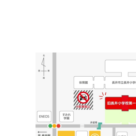
・当日、記録用の写真
書などへの掲載をしま
ますので予めご了承く
【問合せ】
旧長井小学校第一校舎 TEL
・当日自宅で体調確認
↓チラシはこちらより
お願いします。
第一校舎 てしごとサ
↓ ながい産業博202
・敷地内には駐車場は
https://nagai-expo.jp/
は、「道の駅 川のみ
ご利用ください。
※長井小学校体育館前
お願いいたします。
ORANDA RADIO
11月3日（日）10：00
会場：タスパークホテ
料金：1,000円（高
【飲食物について】
・イベント中の食べ物
べての飲食物を持ち帰