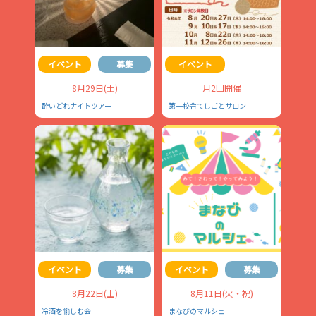
イベント
募集
イベント
8月29日(土)
月2回開催
酔いどれナイトツアー
第一校舎てしごとサロン
イベント
募集
イベント
募集
8月22日(土)
8月11日(火・祝)
冷酒を愉しむ会
まなびのマルシェ