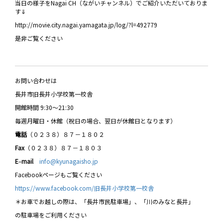
当日の様子をNagai CH（ながいチャンネル）でご紹介いただいておりま
す⇓
http://movie.city.nagai.yamagata.jp/log/?l=492779
是非ご覧ください
お問い合わせは
長井市旧長井小学校第一校舎
開館時間 9:30～21:30
毎週月曜日・休館（祝日の場合、翌日が休館日となります）
電話
（０２３８）８７－１８０２
Fax
（０２３８）８７－１８０３
E
–
mail
info@kyunagaisho.jp
Facebookページもご覧ください
https://www.facebook.com/旧長井小学校第一校舎
＊お車でお越しの際は、「長井市民駐車場」、「川のみなと長井」
の駐車場をご利用ください