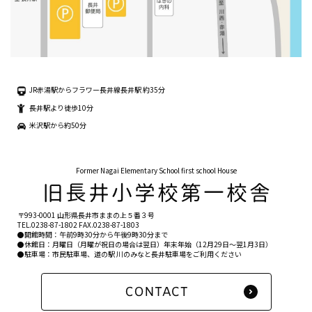
JR赤湯駅からフラワー長井線長井駅 約35分
長井駅より徒歩10分
米沢駅から約50分
Former Nagai Elementary School first school House
〒993-0001 山形県長井市ままの上５番３号
TEL.
0238-87-1802
FAX.0238-87-1803
●開館時間：午前9時30分から午後9時30分まで
●休館日：月曜日（月曜が祝日の場合は翌日）年末年始（12月29日〜翌1月3日）
●駐車場：市民駐車場、道の駅 川のみなと長井駐車場をご利用ください