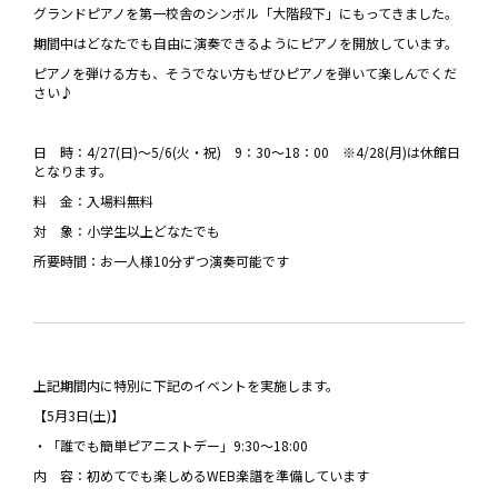
グランドピアノを第一校舎のシンボル「大階段下」にもってきました。
期間中はどなたでも自由に演奏できるようにピアノを開放しています。
ピアノを弾ける方も、そうでない方もぜひピアノを弾いて楽しんでくだ
さい♪
日 時：4/27(日)～5/6(火・祝) 9：30～18：00 ※4/28(月)は休館日
となります。
料 金：入場料無料
対 象：小学生以上どなたでも
所要時間：お一人様10分ずつ演奏可能です
上記期間内に特別に下記のイベントを実施します。
【5月3日(土)】
・「誰でも簡単ピアニストデー」9:30～18:00
内 容：初めてでも楽しめるWEB楽譜を準備しています