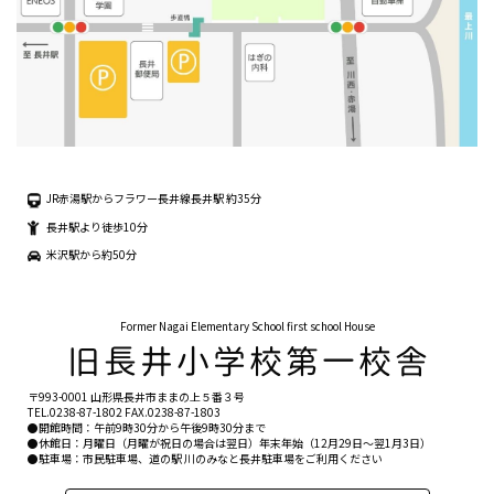
JR赤湯駅からフラワー長井線長井駅 約35分
長井駅より徒歩10分
米沢駅から約50分
Former Nagai Elementary School first school House
〒993-0001 山形県長井市ままの上５番３号
TEL.
0238-87-1802
FAX.0238-87-1803
●開館時間：午前9時30分から午後9時30分まで
●休館日：月曜日（月曜が祝日の場合は翌日）年末年始（12月29日〜翌1月3日）
●駐車場：市民駐車場、道の駅 川のみなと長井駐車場をご利用ください