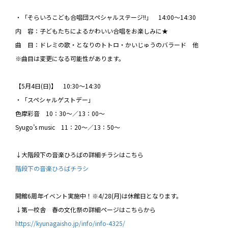
・「そらいろこども合唱団スペシャルステージ!!」 14:00～14:30
内 容：子どもたちによるかわいい合唱をお楽しみに★
曲 目：ドレミの歌・となりのトトロ・かいじゅうのバラード 他
※曲目は変更になる可能性があります。
【5月4日(日)】 10:30～14:30
・「スペシャルゲストデー」
色摩彩音 10：30～／13：00～
Syugo’s music 11：20～／13：50～
↓大階段下の音楽ひろばの詳細チラシはこちら
階段下の音楽ひろばチラシ
開館6周年イベント実施中！※4/28(月)は休館日となります。
↓第一校舎 春の文化祭の詳細ページはこちらから
https://kyunagaisho.jp/info/info-4325/