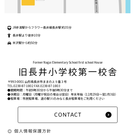
JR赤湯駅からフラワー長井線長井駅 約35分
長井駅より徒歩10分
米沢駅から約50分
Former Nagai Elementary School first school House
〒993-0001 山形県長井市ままの上５番３号
TEL.
0238-87-1802
FAX.0238-87-1803
●開館時間：午前9時30分から午後9時30分まで
●休館日：月曜日（月曜が祝日の場合は翌日）年末年始（12月29日〜翌1月3日）
●駐車場：市民駐車場、道の駅 川のみなと長井駐車場をご利用ください