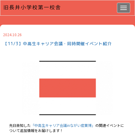
Togg
navig
2024.10.26
【11/3】中高生キャリア会議・同時開催イベント紹介
先日告知した
「中高生キャリア会議inながい産業博」
の関連イベントに
ついて追加情報をお届けします！