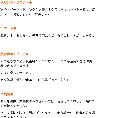
・ドリンク・クラフト◆
ご飯やスイーツ・ドリンクが大集合！クラフトショップもあるよ。店
日SNSに掲載しますのでお楽しみに！
マーケット◆
活雑貨、本、おもちゃ、子育て用品など、掘り出しものが見つかるか
災Action！ブース◆
ームで遊びながら、災害時だけではなく、日常でも活用できる防災・
体験できるブースです！
ついても楽しく学べるよ！
ガタ防災・減災Action！／山形県（ペット防災）
ゃの病院◆
もちゃを長井工業高校のみなさんが診察・治療してくれるよ！壊れた
などを持ってきてね。
よっては長期入院（お預かり）となってしまう場合や、修復不可な場
のでご了承ください。