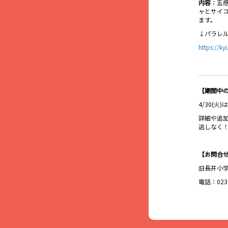
内容
：五
ャとサイ
ます。
↓パラレ
https://k
【期間中
4/30(
詳細や追加
逃しなく
【お問合
旧長井小
電話：0238