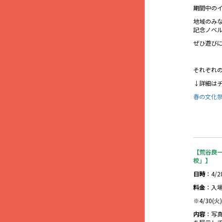
期間中の
地域のみ
記念ノベ
ぜひ遊び
それぞれ
↓詳細は
春の文化
【荒谷良
校」】
日時
：4/2
料金
：入
※4/30(
内容
：写