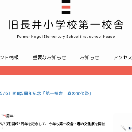
Former Nagai Elementary School first school House
ント情報
重要なお知らせ
お知らせ
アクセ
～5/6】開館5周年記念「第一校舎 春の文化祭」
まで
5
周年！
)～5/6(月)開館5周年を記念して、今年も
第一校舎・春の文化祭
を開催
す！