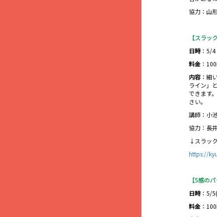
協力：山
【スラッ
日時
：5/4
料金
：10
内容
：細
ライン」
できます
さい。
講師：小
協力：長
↓スラッ
https://k
【5感の
日時
：5/5
料金
：10