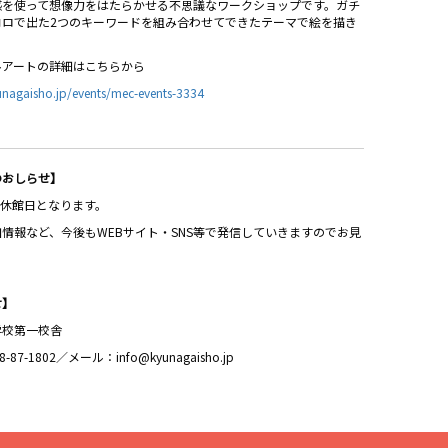
感を使って想像力をはたらかせる不思議なワークショップです。ガチ
コロで出た2つのキーワードを組み合わせてできたテーマで絵を描き
ルアートの詳細はこちらから
yunagaisho.jp/events/mec-events-3334
のおしらせ】
火)は休館日となります。
情報など、今後もWEBサイト・SNS等で発信していきますのでお見
！
せ】
学校第一校舎
-87-1802／メール：info@kyunagaisho.jp