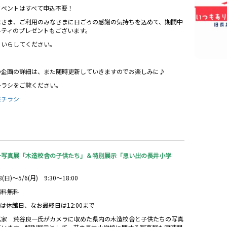
イベントはすべて申込不要！
なさま、ご利用のみなさまに日ごろの感謝の気持ちを込めて、期間中
ルティのプレゼントもございます。
にいらしてください。
の企画の詳細は、また随時更新していきますのでお楽しみに♪
チラシをご覧ください。
祭チラシ
一写真展「木造校舎の子供たち」＆特別展示「思い出の長井小学
8(日)～5/6(月) 9:30～18:00
場料無料
火)は休館日、なお最終日は12:00まで
真家 荒谷良一氏がカメラに収めた県内の木造校舎と子供たちの写真