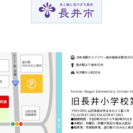
JR赤湯駅からフラワー長井線長井駅 約35
長井駅より徒歩10分
米沢駅から約50分
Former Nagai Elementary School fi
〒993-0001 山形県長井市ままの上５番３号
TEL.
0238-87-1802
FAX.0238-87-1803
●開館時間：午前9時30分から午後9時30分ま
●休館日：月曜日（月曜が祝日の場合は翌日）年
●駐車場：市民駐車場、道の駅 川のみなと長