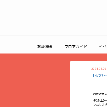
施設概要
フロアガイド
イベ
2024.04.20
【4/27
おかげさ
4/27(土
いたしま