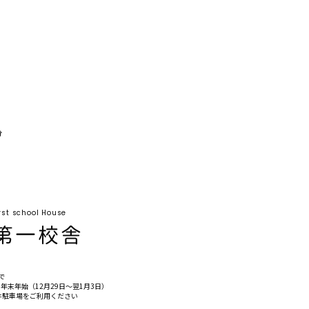
分
rst school House
で
末年始（12月29日〜翌1月3日）
井駐車場をご利用ください