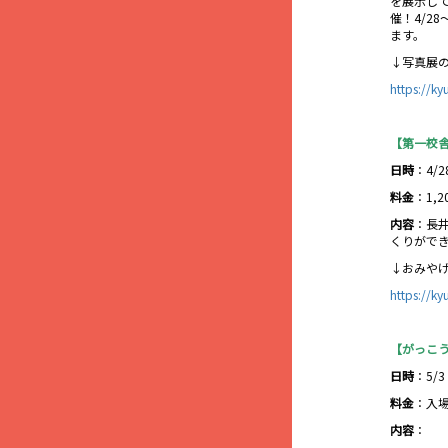
を展示し
催！4/2
ます。
↓写真展
https://k
【第一校
日時
：4/2
料金
：1,2
内容
：長
くりがで
↓おみや
https://ky
【がっこ
日時
：5/3
料金
：入
内容
：