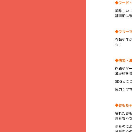
◆フード
美味しい
舗詳細は後
◆フリー
衣類や生
も！
◆防災・減
迷路やゲ
減災術を
SDGｓに
協力：ヤマ
◆おもち
壊れたお
おもちゃ
※ものに
合がある