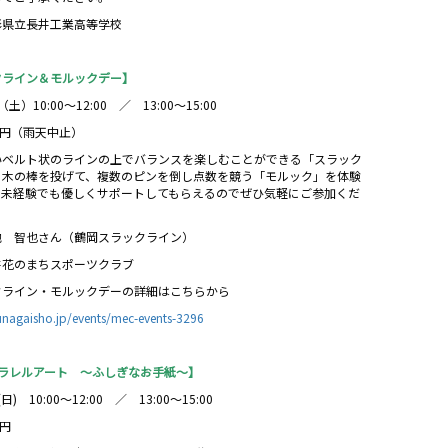
形県立長井工業高等学校
クライン＆モルックデー】
（土）10:00～12:00 ／ 13:00～15:00
0円（雨天中止）
いベルト状のラインの上でバランスを楽しむことができる「スラック
と木の棒を投げて、複数のピンを倒し点数を競う「モルック」を体験
。未経験でも優しくサポートしてもらえるのでぜひ気軽にご参加くだ
池 智也さん（鶴岡スラックライン）
井花のまちスポーツクラブ
クライン・モルックデーの詳細はこちらから
yunagaisho.jp/events/mec-events-3296
パラレルアート ～ふしぎなお手紙～】
(日) 10:00～12:00 ／ 13:00～15:00
0円