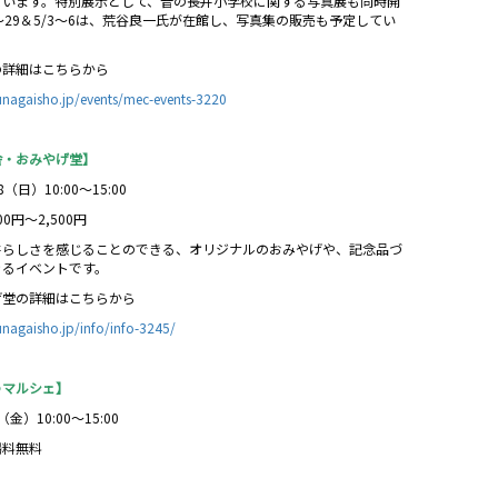
ています。特別展示として、昔の長井小学校に関する写真展も同時開
8～29＆5/3～6は、荒谷良一氏が在館し、写真集の販売も予定してい
の詳細はこちらから
yunagaisho.jp/events/mec-events-3220
舎・おみやげ堂】
8（日）10:00～15:00
00円～2,500円
井らしさを感じることのできる、オリジナルのおみやげや、記念品づ
きるイベントです。
げ堂の詳細はこちらから
unagaisho.jp/info/info-3245/
うマルシェ】
（金）10:00～15:00
場料無料