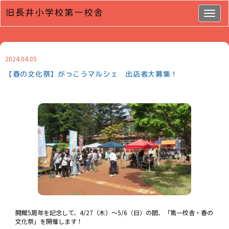
Togg
navig
2024.04.05
【春の文化祭】がっこうマルシェ 出店者大募集！
開館5周年を記念して、4/27（木）～5/6（日）の間、「第一校舎・春の
文化祭」を開催します！