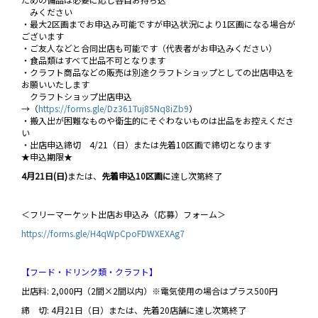
みください
・最大2区画までお申込み可能ですが申込状況により1区画になる場合が
ございます
・ご友人などと合同出店も可能です（代表者がお申込みください）
・食品類はすべて出品不可となります
・クラフト商品などの販売は別途クラフトショップとしての出店申込を
お願いいたします
クラフトショップ出店申込
→（
https://forms.gle/Dz361Tuj85Nq8iZb9
）
・搬入出が困難なものや衛生的にそぐわないものは出品をお控えくださ
い
・出店申込締切 4/21（日）または先着10区画で締切となります
★申込期限★
4月21日(日)
または、
先着申込10区画に
達し次第終了
＜フリーマーケット出店お申込み（応募）フォーム＞
https://forms.gle/H4qWpCpoFDWXEXAg7
【フード・ドリンク類・クラフト】
出店料: 2,000円（2間×2間以内）※電気使用の場合はプラス500円
締 切: 4月21日（日）または、先着20店舗に達し次第終了