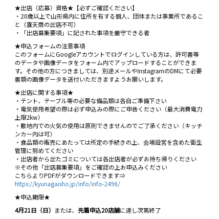
★出店（応募）資格★【必ずご確認ください】
・20歳以上で山形県内に住所を有する個人、団体または事業所であるこ
と（露天商の出店不可）
・「出店募集要項」に記された事項を厳守できる者
★申込フォームの注意事項
このフォームにGoogleアカウントでログインしている方は、許可書等
のデータや画像データをフォーム内でアップロードすることができま
す。その他の方につきましては、別途メールやInstagramのDMにて必要
書類の画像データを送付いただきますようお願いします。
★出店に関する事項★
・テント、テーブル等の必要な備品類は各自ご準備下さい
・電気使用希望の際は必ず申込みの際にご申告ください（最大消費電力
上限2kw）
・敷地内での火気の使用は原則できませんのでご了承ください（キッチ
ンカー内は可）
・食品類の販売にあたっては所定の手続きの上、会場設営を含めた衛生
管理に努めてください
・出店者から出たゴミについては各出店者が必ずお持ち帰りください
※その他「出店募集要項」をご確認の上お申込みください
こちらよりPDFがダウンロードできます⇒
https://kyunagaisho.jp/info/info-2496/
★申込期限★
4月21日（日）
または、
先着申込20店舗
に達し次第終了