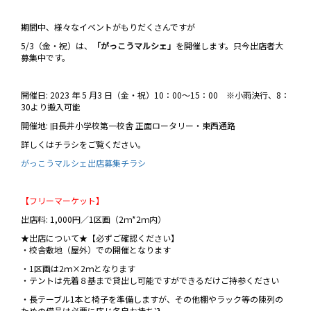
期間中、様々なイベントがもりだくさんですが
5/3（金・祝）は、
「がっこうマルシェ」
を開催します。只今出店者大
募集中です。
開催日: 2023 年 5 月3 日（金・祝）10：00～15：00 ※小雨決行、8：
30より搬入可能
開催地: 旧長井小学校第一校舎 正面ロータリー・東西通路
詳しくはチラシをご覧ください。
がっこうマルシェ出店募集チラシ
【フリーマーケット】
出店料: 1,000円／1区画（2ｍ*2ｍ内）
★出店について★【必ずご確認ください】
・校舎敷地（屋外）での開催となります
・1区画は2ｍ×2ｍとなります
・テントは先着８基まで貸出し可能ですができるだけご持参ください
・長テーブル1本と椅子を準備しますが、その他棚やラック等の陳列の
ための備品は必要に応じ各自お持ち込