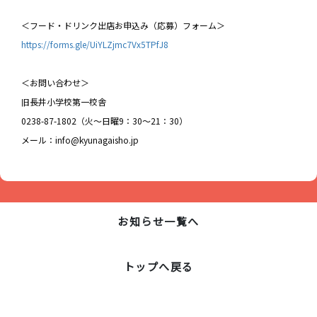
＜フード・ドリンク出店お申込み（応募）フォーム＞
https://forms.gle/UiYLZjmc7Vx5TPfJ8
＜お問い合わせ＞
旧長井小学校第一校舎
0238-87-1802（火～日曜9：30～21：30）
メール：info@kyunagaisho.jp
お知らせ一覧へ
トップへ戻る