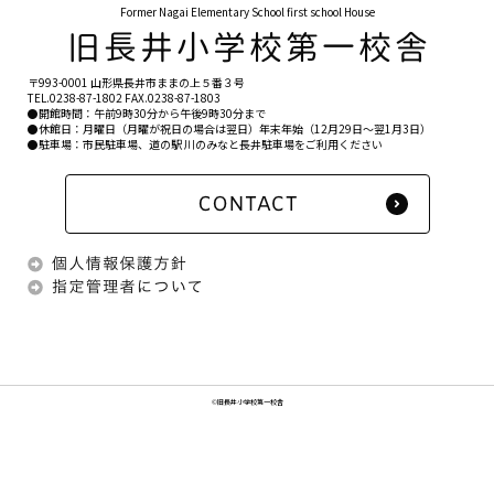
Former Nagai Elementary School first school House
〒993-0001 山形県長井市ままの上５番３号
TEL.
0238-87-1802
FAX.0238-87-1803
●開館時間：午前9時30分から午後9時30分まで
●休館日：月曜日（月曜が祝日の場合は翌日）年末年始（12月29日〜翌1月3日）
●駐車場：市民駐車場、道の駅 川のみなと長井駐車場をご利用ください
©旧長井小学校第一校舎