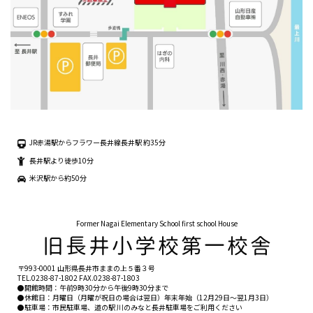
JR赤湯駅からフラワー長井線長井駅 約35分
長井駅より徒歩10分
米沢駅から約50分
Former Nagai Elementary School first school House
〒993-0001 山形県長井市ままの上５番３号
TEL.
0238-87-1802
FAX.0238-87-1803
●開館時間：午前9時30分から午後9時30分まで
●休館日：月曜日（月曜が祝日の場合は翌日）年末年始（12月29日〜翌1月3日）
●駐車場：市民駐車場、道の駅 川のみなと長井駐車場をご利用ください