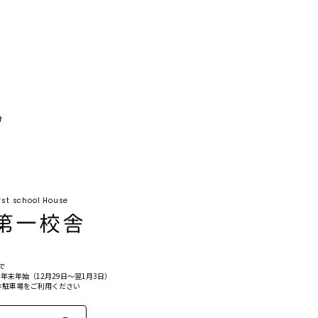
分
rst school House
で
末年始（12月29日〜翌1月3日）
井駐車場をご利用ください