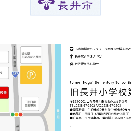
JR赤湯駅からフラワー長井線長井駅 約35
長井駅より徒歩10分
米沢駅から約50分
Former Nagai Elementary School fi
〒993-0001 山形県長井市ままの上５番３号
TEL.
0238-87-1802
FAX.0238-87-1803
●開館時間：午前9時30分から午後9時30分ま
●休館日：月曜日（月曜が祝日の場合は翌日）年
●駐車場：市民駐車場、道の駅 川のみなと長