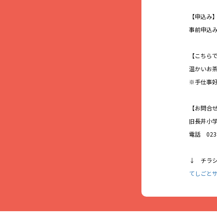
【申込み
事前申込
【こちら
温かいお
※手仕事
【お問合
旧長井小
電話 0238
↓ チラ
てしごと