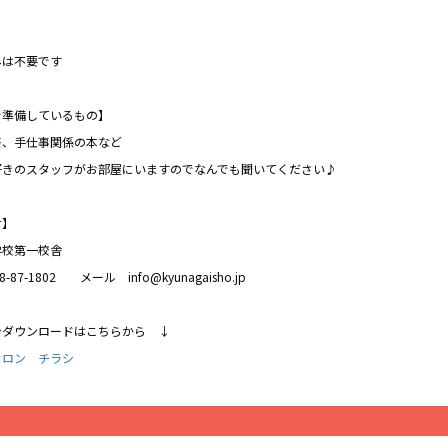
】
みは不要です
で準備しているもの】
茶、手仕事関係の本など
好きのスタッフがお部屋にいますのでなんでも聞いてください♪
せ】
学校第一校舎
-87-1802 メール info@kyunagaisho.jp
シダウンロードはこちらから ↓
サロン チラシ