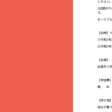
ください
2日間の
す。
お一人で
【日時】
①令和5年2
②令和5年2
【会場】
旧長井小学
【参加費
無 料
【持ち物
自分が取