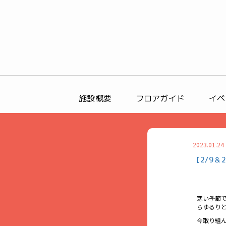
施設概要
フロアガイド
イベ
2023.01.24
【2/9＆
寒い季節
らゆるり
今取り組