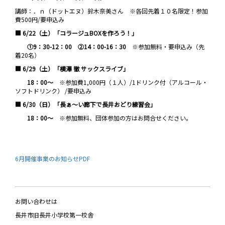
講師：．ｎ（ドットエヌ）鈴木奈美さん ※各回先着１０名限定！参加
費500円/要申込み
■
6/22
（土）
「コラージュ
BOX
を作ろう！」
①
9
：
30-12
：
00
②
14
：
00-16
：
30
※参加無料・要申込み（先
着20名）
■ 6/
29（土）「横澤 徹 サックスライブ」
18
：
00
～
※参加費1,000円（１人）/1ドリンク付（アルコール・
ソフトドリンク） /要申込み
■
6/30
（日）
「長ぁ～
い
廊下で長井おどり練習会」
18
：
00
～
※参加無料、団体参加の方はお問合せください。
6月開催事業のお知らせPDF
お問い合わせは
長井市旧長井小学校第一校舎