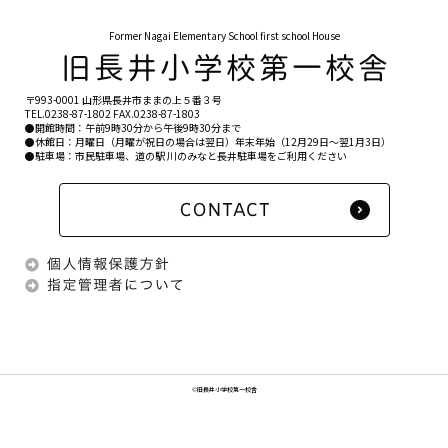
Former Nagai Elementary School first school House
〒993-0001 山形県長井市ままの上５番３号
TEL.
0238-87-1802
FAX.0238-87-1803
●開館時間：午前9時30分から午後9時30分まで
●休館日：月曜日（月曜が祝日の場合は翌日）年末年始（12月29日〜翌1月3日）
●駐車場：市民駐車場、道の駅 川のみなと長井駐車場をご利用ください
©旧長井小学校第一校舎