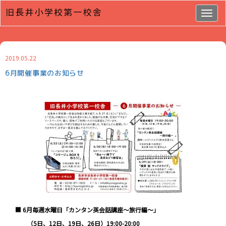
Togg
navig
2019.05.22
6月開催事業のお知らせ
■
6
月毎週水曜日
「カンタン英会話講座～旅行編～」
（
5
日、
12
日、
19
日、
26
日）
19:00-20:00