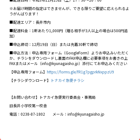
※お届け時間の指定はできませんが、できる限りご要望に応えられるよ
うがんばります！
■配達エリア：長井市内
■配達料金：1軒あたり1,000円（贈る相手が3人以上の場合は500円追
加）
■申込締切：12月19日（日）または先着30軒で締切
■申込方法：申込専用フォーム（GoogleForm）よりお申込みいただく
か、チラシをダウンロードし裏面のFAX申込欄に必要事項をお書きの上
FAXまたはメール（info@kyunagaisho.jp）添付にてお申込みください
【申込専用フォーム】
https://forms.gle/fR1g7pgprkNxppzU9
【チラシダウンロード】
トナカイ急便チラシ
【お問い合わせ】トナカイ急便実行委員会・事務局
旧長井小学校第一校舎
電話：0238-87-1802 メール：info@kyunagaisho.jp