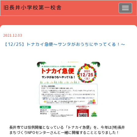
Togg
navig
2021.12.03
【12/25】トナカイ急便～サンタがおうちにやってくる！～
長井市では恒例開催となっている「トナカイ急便」を、今年は(特)長井
まちづくりNPOセンターさんと一緒に開催することとなりました！