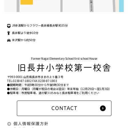
JR赤湯駅からフラワー長井線長井駅 約35分
長井駅より徒歩10分
米沢駅から約50分
Former Nagai Elementary School first school House
〒993-0001 山形県長井市ままの上５番３号
TEL.
0238-87-1802
FAX.0238-87-1803
●開館時間：午前9時30分から午後9時30分まで
●休館日：月曜日（月曜が祝日の場合は翌日）年末年始（12月29日〜翌1月3日）
●駐車場：市民駐車場、道の駅 川のみなと長井駐車場をご利用ください