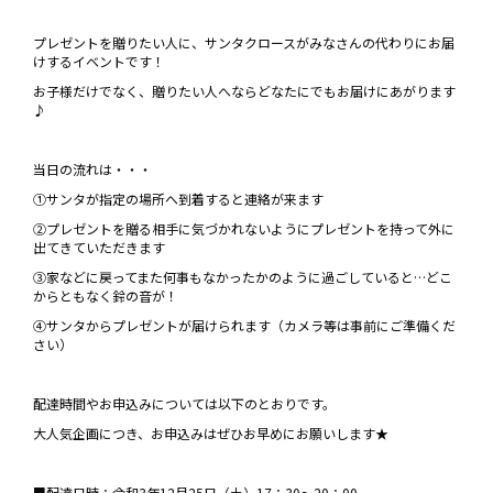
プレゼントを贈りたい人に、サンタクロースがみなさんの代わりにお届
けするイベントです！
お子様だけでなく、贈りたい人へならどなたにでもお届けにあがります
♪
当日の流れは・・・
①サンタが指定の場所へ到着すると連絡が来ます
②プレゼントを贈る相手に気づかれないようにプレゼントを持って外に
出てきていただきます
③家などに戻ってまた何事もなかったかのように過ごしていると…どこ
からともなく鈴の音が！
④サンタからプレゼントが届けられます（カメラ等は事前にご準備くだ
さい）
配達時間やお申込みについては以下のとおりです。
大人気企画につき、お申込みはぜひお早めにお願いします★
■配達日時：令和3年12月25日（土）17：30～20：00