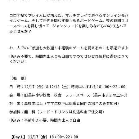
コロナ禍でプレイ人口が増えた、マルチプレイで遊べるオンラインモバ
イルゲーム、そして世代を問わず楽しめるボードゲーム。夜の時間フリ
ースペースを貸し切って、ジャンクフードを楽しみながらのめり込んで
みませんか？
お一人でのご参加も大歓迎！未経験のゲームを覚えるのにも最適です♪
申込み不要で、時間内出入りも自由ですのでぜひぜひ気軽に遊びにきて
ください！
【概 要】
日 時：12/17（金）＆12/18（土）時間はいずれも18：00～22：00
会 場：旧長井小学校第一校舎 フリースペース（長井市ままの上5-3）
対 象：高校生以上（中学生以下は保護者同伴の場合のみ参加可）
参加料：無 料（フード・ドリンクは別途料金で注文可）
申込み：事前申込不要、時間内出入り自由
【Day１】 12/17（金）18：00～22：00