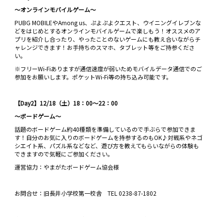
～オンラインモバイルゲーム～
PUBG MOBILEやAmong us、ぷよぷよクエスト、ウイニングイレブンな
どをはじめとするオンラインモバイルゲームで楽しもう！オススメのア
プリを紹介し合ったり、やったことのないゲームにも教え合いながらチ
ャレンジできます！お手持ちのスマホ、タブレット等をご持参くださ
い。
※フリーWi-Fiありますが通信速度が弱いためモバイルデータ通信でのご
参加をお願いします。ポケットWi-Fi等の持ち込み可能です。
【Day2】12/18（土）18：00～22：00
～ボードゲーム～
話題のボードゲーム約40種類を準備しているので手ぶらで参加できま
す！自分のお気に入りのボードゲームを持参するのもOK♪対戦系やネゴ
シエイト系、パズル系などなど、遊び方を教えてもらいながらの体験も
できますので気軽にご参加ください。
運営協力：やまがたボードゲーム協会様
お問合せ：旧長井小学校第一校舎 TEL 0238-87-1802