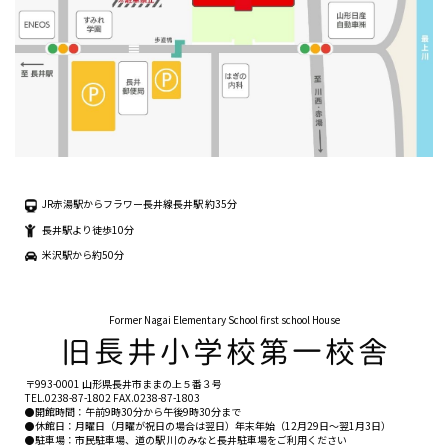
JR赤湯駅からフラワー長井線長井駅 約35分
長井駅より徒歩10分
米沢駅から約50分
Former Nagai Elementary School first school House
〒993-0001 山形県長井市ままの上５番３号
TEL.
0238-87-1802
FAX.0238-87-1803
●開館時間：午前9時30分から午後9時30分まで
●休館日：月曜日（月曜が祝日の場合は翌日）年末年始（12月29日〜翌1月3日）
●駐車場：市民駐車場、道の駅 川のみなと長井駐車場をご利用ください