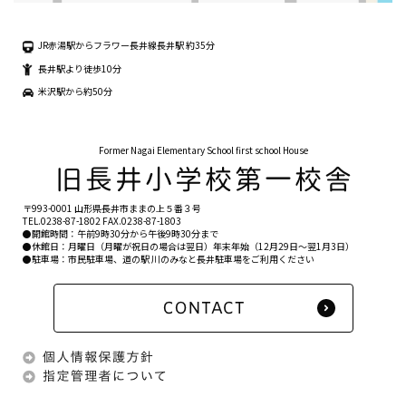
JR赤湯駅からフラワー長井線長井駅 約35分
長井駅より徒歩10分
米沢駅から約50分
Former Nagai Elementary School first school House
〒993-0001 山形県長井市ままの上５番３号
TEL.
0238-87-1802
FAX.0238-87-1803
●開館時間：午前9時30分から午後9時30分まで
●休館日：月曜日（月曜が祝日の場合は翌日）年末年始（12月29日〜翌1月3日）
●駐車場：市民駐車場、道の駅 川のみなと長井駐車場をご利用ください