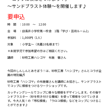
～サンドブラスト体験～を開催します♪
要申込
時 間 ：10:00 ～ 12:00
会 場 ：旧長井小学校第一校舎 1階「学び・芸術ルーム2」
参加料 ：1,000円（1人）
対象 ：小学生～（先着10名様まで）
＊未就学児で参加希望の方はご相談ください。
講師 ：砂吹工房ハシゴヤ 布施 徹さん
今回のしんしんとあそぼう！は、砂吹工房「ハシゴヤ」さんとコラボ企
画の特別編♬
砂吹工房「ハシゴヤ」の布施徹さんを講師にお招きし、サンドブラスト
でコップに模様をつけるワークショップです。
カッティングシールでコップに様々な模様をデザインします。その後サ
ンドブラスター（砂を吹き付ける機械）を使って模様をつけていきま
す。今大人気！の「市松模様」「ウロコ模様」などをコップにつけるこ
とができます♪