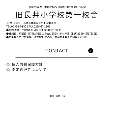
Former Nagai Elementary School first school House
〒993-0001 山形県長井市ままの上５番３号
TEL.
0238-87-1802
FAX.0238-87-1803
●開館時間：午前9時30分から午後9時30分まで
●休館日：月曜日（月曜が祝日の場合は翌日）年末年始（12月29日〜翌1月3日）
●駐車場：市民駐車場、道の駅 川のみなと長井駐車場をご利用ください
©旧長井小学校第一校舎