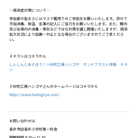
―感染症対策について―
参加者の皆まさにはマスク着用でのご参加をお願いいたします。併せて
手指消毒、検温、名簿の記入にご協力をお願いいたします。また、館内
及び会場内の消毒・換気など十分な対策を講じ開催いたしますが、感染
拡大状況により延期・中止となる場合がございますのでご了承くださ
い。
☟チラシはコチラから
しんしんとあそぼう！×砂吹工房ハシゴヤ サンドブラスト体験 チラ
シ
☟砂吹工房ハシゴヤさんのホームページはコチラから
https://www.hashigoya.com/
お問い合わせは
長井市旧長井小学校第一校舎
開館時間 9:30～21:30