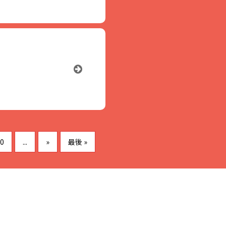
0
...
»
最後 »