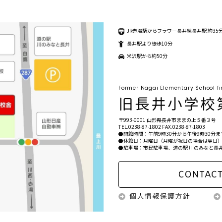
（指定管理者アクティオ株式会社）
をご覧ください↓
er Day！_チラシ
JR赤湯駅からフラワー長井線長井駅 約35
 0238-87-1802
長井駅より徒歩10分
ダウンロードできます↓
米沢駅から約50分
ラシ
Former Nagai Elementary School fi
〒993-0001 山形県長井市ままの上５番３号
TEL.
0238-87-1802
FAX.0238-87-1803
●開館時間：午前9時30分から午後9時30分まて
●休館日：月曜日（月曜が祝日の場合は翌日）
●駐車場：市民駐車場、道の駅 川のみなと長井
(水引き＋パーツ)・・1,000円