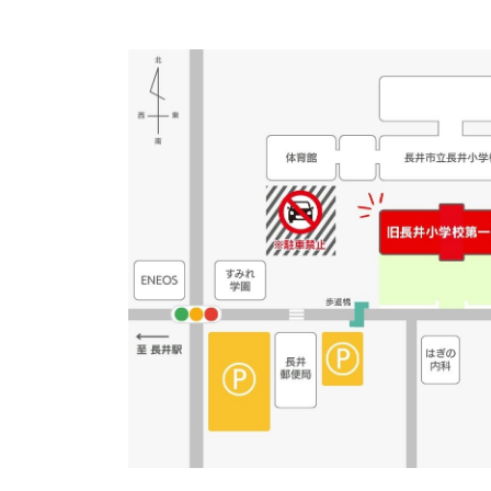
Event Flyer (
チラシ)
旧長井小学校第一校舎
詳細はこちらのチラシ
Have A Happy East
【問合せ】
旧長井小学校第一校舎 TEL
↓チラシはこちらより
ドイツ映画フェスタチ
・オプション付きセット