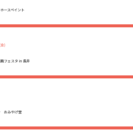
く盛り上げます。
曲も受け付けます！
ナホースペイント
和の夜”を、ぜひご一緒に。
芸「
ダーラナホース
」をあなたの手で彩ってみませんか？
00 ～ 20:00（開場17:30）
グループNEW TONE（ニュートン）と一緒に、馬型の木に絵付けが
(金)
です。
しく！世界にひとつだけの、幸せを運ぶ馬をつくろう♪
1F（フリースペース）
画フェスタ in 長井
13：00～15：00
ジャッキー・スガノ
ートゼッキンゲン市と姉妹都市盟約を結んでいます。「ドイツ映画フ
画コース３年有志グループ
ドリンクと軽食代込み
ドイツをはじめとした世界中のアートと社会について、映画を通して
トン）
とを目的とした字幕での映画観賞会です。
市への親しみや興味、日本と異なるさまざまな文化に対する新しい知
舎 おみやげ堂
ませんか？
由です。
ます！