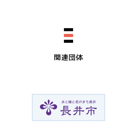
lementary School（旧長井小学校第一校舎）
 1階 学び・芸術ルーム2
 Mama-no-ue 5-3（長井市ままの上5-3）
om1
料(大人数での見学はご遠慮ください)
ation needed
関連団体
子様の年齢) ②保護者氏名 ③お住まいの市町村 ➃電話番号 を添え
話にてお申込みください。
のでお気軽にご参加ください。
で、定員に達し次第、受付を終了いたします。
けない場合もございますので、あらかじめご了承ください。
をいただき、誠にありがとうございます。
リング・・各種800円～ (所要時間：15～20分程度)
ため、お申込みの受付を締め切らせていただきました。
icy Divinsion
y Sakaemachi 1-1
子の中からお好みのデザインを選んで、自由にパーツを組み合わせて
ピアスorイヤリングが作れます。
メール info@kyunagaisho.jp
ails ↓
み)・・800円