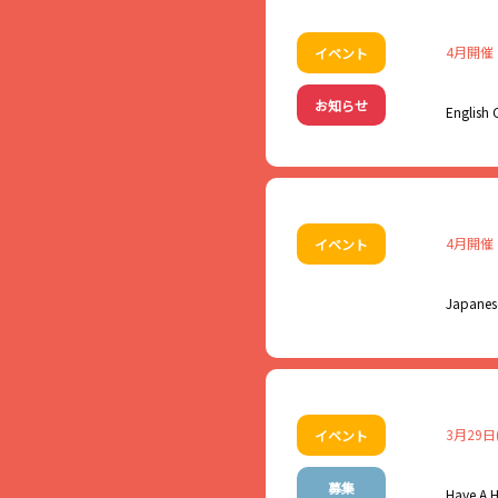
【申 込】
長井のシンボル「けん
【参加費】
【日 時】
お電話またはGoogl
「黒獅子」、「白つつ
500円 / １つ （LI
2026年4月17日(金) 
（申込締切：4/22ま
4月開催
イベント
大人気！
お預かり情報：①氏名
※フード＋ドリンクは
長井らしさが感じられ
【対象・定員】
【場 所】
お知らせ
ベントです。
◆フードメニュー◆
Engli
小学校１～６年生 先
旧長井小学校第一校舎
・ピザトースト
ご家族やカップル・お
☆親子参加大歓迎！
又は
・サンドイッチ（たま
【入場料】
◆ドリンクメニュー◆
場所：旧長井小学校第
【服装・持ち物】
無料
毎週水曜日に英会話カ
・コーヒー（ホット/
汚れてもいい服装
長井市国際交流委員で
・メロンクリームソー
4月開催
イベント
・ジュース各種（オレ
開催日：4/5(日)、4/12(
【定 員】
ヘッサムさんは日本語
・ウーロン茶（アイス
【申込み】
20名（先着順）
英語のコミュニケーション
①参加者のお名前（お
Japanes
②保護者氏名（親子参加
時間：10:00～17:00
時間内フリー参加とな
※googleフォーム
③お住まいの市町村
【申込み】
＊最終受付時間16:30
↓
④電話番号 を添えて
事前申し込み不要です
参加申込み(Googleフ
※先着順となりますの
事前申込不要！当日会
※4/21(火)締切ま
その場合ご入場いただ
5名以上の団体様でご
【開催日】：4/1(水) 4/
日本語＆日本の文化を
主催：旧長井小学校第
3月29日
イベント
【問合せ】
後援：天童レコードサ
【主 催】
旧長井小学校第一校舎
協力：MANY’S CAFE
【MENU】
【時 間】：17:30 ～1
長井市
電話 0238-87-1802 
Are you thinking abou
ご不明な点等ございま
募集
Have A 
けん玉ストラップ ・