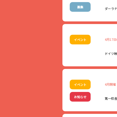
交えながら会場を楽し
お食事中にリクエスト
募集
ダーラ
懐かしくて新しい“昭
【日 時】
スウェーデンの伝統工
4月29日（水・祝）18:
東北芸術工科大学の有志
4月17日
イベント
できるワークショップ
【開 場】
自由に、のびのび、楽
旧長井小学校第一校舎
ドイツ映
【日 時】
【Ｍ Ｃ】
2026年4月25日(土) 
天童レコードサロン 
【講 師】
【参加費】
長井市ではドイツ・バ
4月開催
イベント
東北芸術工科大学 洋
1,200円／1人 ※
ェスタ」では、そんな
NEW TONE（ニュー
学ぶ機会を提供するこ
ぜひこの機会に姉妹都
お知らせ
第一校
識や価値観に触れてみ
【対 象】
【会 場】
飲食物の持ち込みも自
高校生以上どなたでも
旧長井小学校第一校舎
ご参加お待ちしており