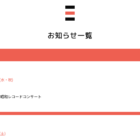
お知らせ一覧
(水・祝)
 昭和レコードコンサート
マにした「夜喫茶 昭和レコードコンサート」を開催します♪
喫茶店メニューを味わいながら、あの頃へタイムトリップしません
(土)
名物MC・ジャッキー・スガノが、レコード秘話や当時のエピソードを