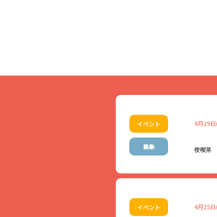
4月29日
イベント
募集
夜喫茶
「昭和レトロ」をテー
懐かしい昭和の名曲と
か？
4月25日
イベント
天童レコードサロンの