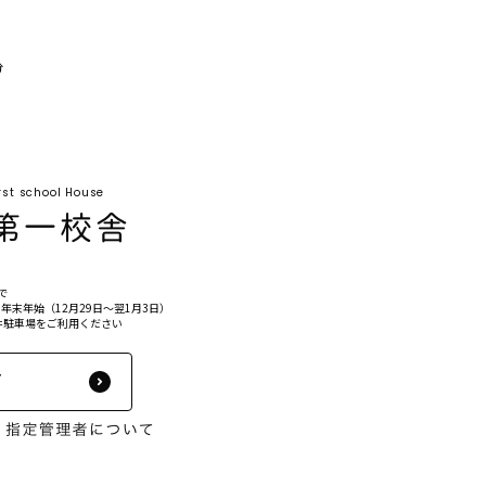
分
rst school House
゙
年末年始（12月29日〜翌1月3日）
駐車場をご利用ください