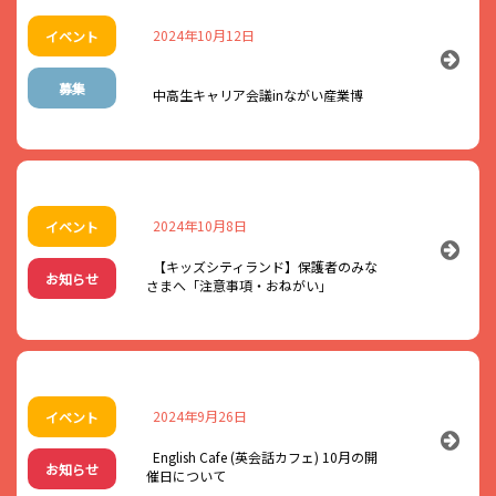
2024年10月12日
イベント
募集
中高生キャリア会議inながい産業博
2024年10月8日
イベント
【キッズシティランド】保護者のみな
お知らせ
さまへ「注意事項・おねがい」
夢や目標、進路や働くことについてよくわからないこともひっく
るめて、マジメに楽しく自由に語るトークイベント
2024年9月26日
イベント
中高生キャリア会議inながい産業
English Cafe (英会話カフェ) 10月の開
お知らせ
催日について
博