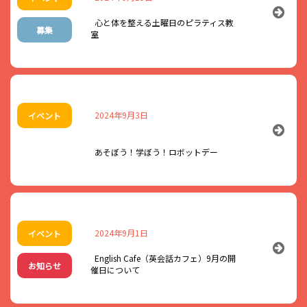
としてお使いください。
中高生と地域で働くセンパイたちで「キャリア」を語るトークシ
時間内フリー参加となりますのでお好きな時間でご参加くださ
ョー
い。
心と体を整える土曜日のピラティス教
募集
～マーダーミステリーとは～
室
・キャリア観トーク（自己紹介）
・下足や、持ちものなど、紛失・はき間違えのないようお名前を
事件が起きたシナリオに沿って、真相を解明するために参加者は物
書くなど各自で管理いただきますようお願いいたします。
・みんなでテーマトーク（テーマワードについて話そう！）
語の登場人物になりきり手がかりを集めます。犯人を探し出した
・会場共有、まとめ
【主 催】：長井市
り、犯人役は逃げ切るためにうそをついたり会話をしながら進め
るゲームです。
・当日、記録用の写真や動画を撮り、ウェブサイト、報告書など
【共 催】：旧長井小学校第一校舎（指定管理者アクティオ株式会
への掲載をします。マスコミ取材が入ることがありますので予め
東北芸術工科大学の先生や学生と一緒に、オペラ『竹取物語』を
社）
★スピーカー★
ご了承ください。
イメージした大型作品をつくろう！
2024年9月3日
イベント
【日 時】：10/2（水） 10/9（水） 10/30（水） 17：30～
ゲームマスターはボードゲームでお馴染みのやまがたボードゲー
ファシリテーター
「陶芸」「染色」のプロが、県内３か所（鶴岡・天童・長井）を
19：30
ム協会の小野 卓也さんです♪
巡回！
よりみち文庫 滝口克典 さん
・当日自宅で体調確認の上、体調がすぐれない方は欠席をお願い
あそぼう！学ぼう！ロボットデー
【場 所】：旧長井小学校第一校舎 フリースペース
初めての方でも安心して遊べるようにルール説明の時間を設けて
します。
完成作品はオペラ『竹取物語』の開催に合わせ、やまぎん県民ホ
中高生スピーカー
いますので、ぜひお気軽にお問合せ＆ご参加ください。
【参加費】：無料
ールで展示します。
4～6名（※募集中）
【持ち物】：特になし。飲み物やお菓子などのお持ち込みも自由
・敷地内には駐車場はございません。お車でお越しの際は、「道
です。
地域で働くセンパイ
日 時：2024年10月20日（日） 15：00～18：00
の駅 川のみなと長井」または「市民駐車場」をご利用くださ
＜長井会場＞
【その他】：フリースペース内にあるカフェは18：00までの営業
日本・アルカディア・ネットワーク㈱ 高橋 直記 さん
初心者の方でも安心して気軽に体験できるピラティス教室です。
場 所：旧長井小学校第一校舎
い。
簡易版シルクスクリーン
となります。
2024年9月1日
イベント
㈱サンノー企画印刷 髙橋 春菜 さん
体幹を鍛えて心も体も健康的に！
参加料：500円（お1人）＊1ドリンク付き
※長井小学校体育館前の駐車場にはお停めにならないようお願い
プロの技術に触れよう！
【問合せ】：旧長井小学校第一校舎 TEL 0238-87-1802
いたします。
楽しく無理なくストレス解消しましょう！
English Cafe（英会話カフェ）9月の開
対 象：高校生以上のご興味のある方
お知らせ
シルクスクリーンの技法を用いて天童会場で染めた布に雲のデザ
↓チラシはこちらよりダウンロードできます↓
催日について
★オブザーバー（見学者）参加大歓迎★
申込み：申込みフォームまたは電話にて申込みください。
インを装飾します。
英会話カフェ チラシ10月分
どなたでも、ぜひご自由に参加ください。（申込不要）
＊グループで参加の方は4～5人で申込みください。
芸工大の先生と、学生のみなさんがやさしく教えてくれるよ。