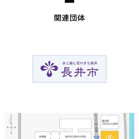
ワークショップチラシ
【会 場】旧長井小学校第一校舎 2階・多目的ルーム
↓イベントのチラシはこちらから
【対 象】興味のある方どなたでも（小学生以上は子どもだけの
ピラティス教室チラシ
関連団体
参加もOK）
【主 催】：長井市
【参加費】無料
【共 催】：旧長井小学校第一校舎（指定管理者アクティオ株式会
【申込み】不要・時間内出入自由 ※混雑時は待ち時間が出る可
社）
能性があります
【日 時】：9/4（水） 9/11（水） 9/25（水） 17：30～
19：30
【イベント詳細に関してのお問合せ】TEL：090-4961-1589（横
【場 所】：旧長井小学校第一校舎 フリースペース
山）
【参加費】：無料
【持ち物】：特になし。飲み物やお菓子などのお持ち込みも自由
電 話：0238-87-1802 ／ メール：info@kyunagaisho.jp
です。
↓チラシのダウンロードはこちらから↓
【その他】：フリースペース内にあるカフェは18：00までの営業
となります。
あそぼう！学ぼう！ロボットデー チラシ
【問合せ】：旧長井小学校第一校舎 TEL 0238-87-1802
↓チラシはこちらよりダウンロードできます↓
英会話カフェ チラシ 9月分