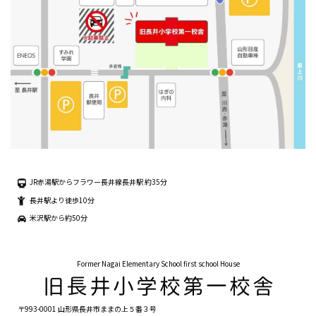
JR赤湯駅からフラワー長井線長井駅 約35分
長井駅より徒歩10分
米沢駅から約50分
Former Nagai Elementary School first school House
〒993-0001 山形県長井市ままの上５番３号