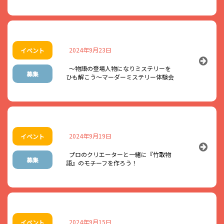
を開催します！
中高生のみなさんには、新しい価値観や今後に繋がるいい刺激
に。大人のみなさんには中高生のリアルなキャリア観を聴いてい
※参加する前に必ずご一読ください※
ただき、改めてキャリアを考える機会にしていただければ幸いで
2024年9月23日
イベント
す。ぜひご来場ください。
～物語の登場人物になりミステリーを
募集
ひも解こう～マーダーミステリー体験会
＜日 時＞
【おねがい】
2024年11月3日（日）13：00～15：00
・今年はお申込み不要となりますが、チラシ裏面にある参加票を
必ず１人１枚記入し当日持参ください。
※持参いただけない場合は参加できませんのでご注意ください。
＜会 場＞
毎週水曜日に英会話カフェが旧長井小学校第一校舎フリースペース
タスパークホテル長井 2Fバンケットホール「ながい産業博」内
で開催されます！
2024年9月19日
イベント
・市民登録の受付時間は10:00～11:30となっております。滞在時
（山形県長井市館町北6-27）
10月の予定が決まりましたのでお知らせします。
間は自由ですので、登録が済んでいれば途中での出入り、またい
プロのクリエーターと一緒に『竹取物
募集
つ帰ってもOKです。
長井市国際交流委員でドイツ出身のヘッサムさんが笑顔でみなさ
語』のモチーフを作ろう！
んをお迎えします。
＜参加料＞
※個別での呼び出しは出来かねますので予めお子様と相談の上ご
参加ください。
ヘッサムさんは日本語もできるので英語が得意でない方も気軽に
無 料
参加できます。
英語のコミュニケーションを楽しむ「English Cafe」にぜひあそび
・終了間際はお迎えによる混雑が予想されます。14:30-15:30「１
事件が起きたシナリオに沿って、物語の登場人物になりきり真相を
＜内 容＞
にきてください。
階 くつろぎ交流ルーム2」を開放していますので待ち合わせ場所
解く「
マーダーミステリー体験会
」を開催します。
2024年9月15日
イベント