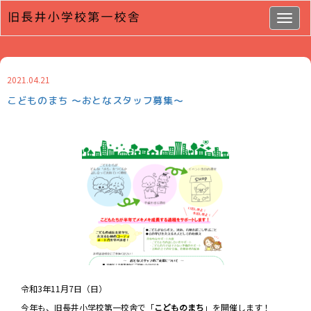
Togg
navig
2021.04.21
こどものまち ～おとなスタッフ募集～
令和3年11月7日（日）
今年も、旧長井小学校第一校舎で「
こどものまち
」を開催します！