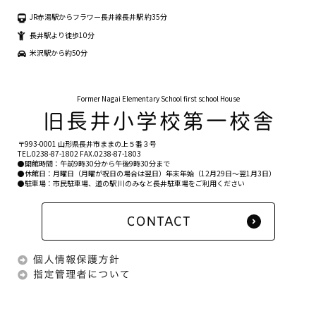
JR赤湯駅からフラワー長井線長井駅 約35分
長井駅より徒歩10分
米沢駅から約50分
Former Nagai Elementary School first school House
〒993-0001 山形県長井市ままの上５番３号
TEL.
0238-87-1802
FAX.0238-87-1803
●開館時間：午前9時30分から午後9時30分まで
●休館日：月曜日（月曜が祝日の場合は翌日）年末年始（12月29日〜翌1月3日）
●駐車場：市民駐車場、道の駅 川のみなと長井駐車場をご利用ください