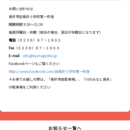
お問い合わせは
長井市旧長井小学校第一校舎
開館時間 9:30～21:30
毎週月曜日・休館（祝日の場合、翌日が休館日となります）
電話
（０２３８）８７－１８０２
Fax
（０２３８）８７－１８０３
E
–
mail
info@kyunagaisho.jp
Facebookページもご覧ください
https://www.facebook.com/旧長井小学校第一校舎
＊お車でお越しの際は、「長井市民駐車場」、「川のみなと長井」
の駐車場をご利用ください
お知らせ一覧へ