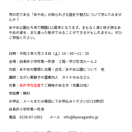
市の花である「あやめ」の知られざる歴史や魅力について学んでみませ
んか？
あやめ公園も今年で開園111周年となります。まもなく凛と咲き誇るあ
やめの姿を、また違った視点でみることができるかもしれません。ぜひ
ご参加ください。
日時：令和３年５月２９日（土）10：00～11：30
会場：旧長井小学校第一校舎 ２階・学び交流ルーム２
内容：あやめの種類と古種・古花／あやめ公園について 他
講師：ながい黒獅子の里案内人 ガイドのみなさん
対象：
長井市在住者
でご興味のある方（先着20名）
参加費：無料
お申込：メールまたは電話にてお申込みください(5/23締切）
旧長井小学校第一校舎
電話 0238-87-1802 メール info@kyunagaisho.jp