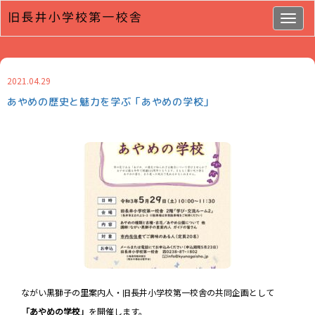
Togg
navig
2021.04.29
あやめの歴史と魅力を学ぶ「あやめの学校」
ながい黒獅子の里案内人・旧長井小学校第一校舎の共同企画として
「あやめの学校」
を開催します。