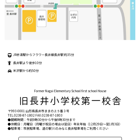
JR赤湯駅からフラワー長井線長井駅 約35分
長井駅より徒歩10分
米沢駅から約50分
Former Nagai Elementary School first school House
〒993-0001 山形県長井市ままの上５番３号
TEL.
0238-87-1802
FAX.0238-87-1803
●開館時間：午前9時30分から午後9時30分まで
●休館日：月曜日（月曜が祝日の場合は翌日）年末年始（12月29日〜翌1月3日）
●駐車場：市民駐車場、道の駅 川のみなと長井駐車場をご利用ください