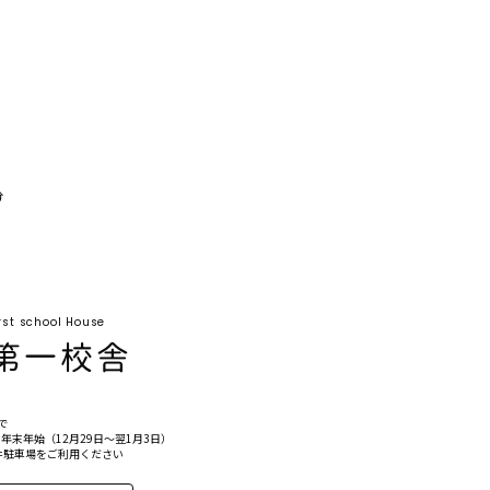
分
rst school House
゙
年末年始（12月29日〜翌1月3日）
駐車場をご利用ください