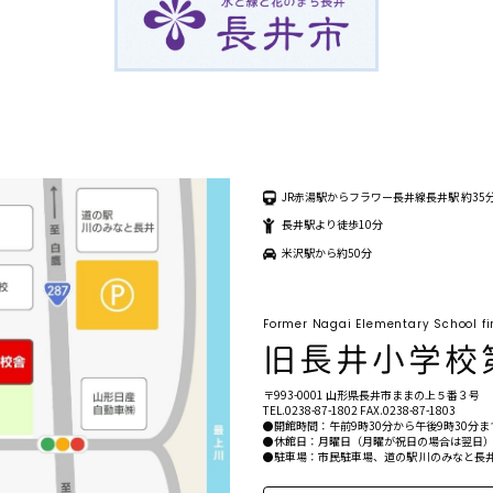
JR赤湯駅からフラワー長井線長井駅 約35
長井駅より徒歩10分
米沢駅から約50分
Former Nagai Elementary School fi
〒993-0001 山形県長井市ままの上５番３号
TEL.
0238-87-1802
FAX.0238-87-1803
●開館時間：午前9時30分から午後9時30分まて
●休館日：月曜日（月曜が祝日の場合は翌日）
●駐車場：市民駐車場、道の駅 川のみなと長井