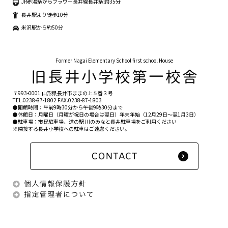
JR赤湯駅からフラワー長井線長井駅 約35分
長井駅より徒歩10分
米沢駅から約50分
Former Nagai Elementary School first school House
〒993-0001 山形県長井市ままの上５番３号
TEL.
0238-87-1802
FAX.0238-87-1803
●開館時間：午前9時30分から午後9時30分まで
●休館日：月曜日（月曜が祝日の場合は翌日）年末年始（12月29日〜翌1月3日）
●駐車場：市民駐車場、道の駅 川のみなと長井駐車場をご利用ください
※隣接する長井小学校への駐車はご遠慮ください。