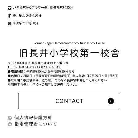
JR赤湯駅からフラワー長井線長井駅 約35分
長井駅より徒歩10分
米沢駅から約50分
Former Nagai Elementary School first school House
〒993-0001 山形県長井市ままの上５番３号
TEL.
0238-87-1802
FAX.0238-87-1803
●開館時間：午前9時30分から午後9時30分まで
●休館日：月曜日（月曜が祝日の場合は翌日）年末年始（12月29日〜翌1月3日）
●駐車場：市民駐車場、道の駅 川のみなと長井駐車場をご利用ください
※隣接する長井小学校への駐車はご遠慮ください。