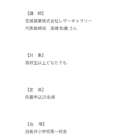
【講 師】
宮城興業株式会社レザーギャラリー
代表取締役 高橋 和義 さん
【対 象】
高校生以上どなたでも
【定 員】
先着申込15名様
【会 場】
旧長井小学校第一校舎